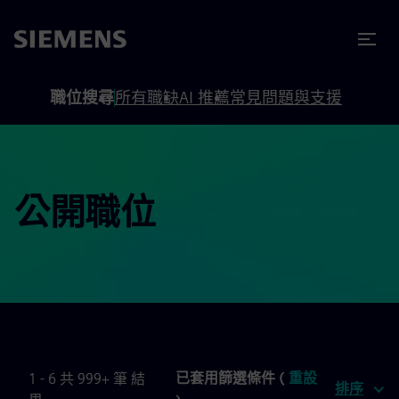
內容
頁尾
職位搜尋
所有職缺
AI 推薦
常見問題與支援
公開職位
已套用篩選條件 (
重設
1 - 6 共 999+ 筆 結
排序