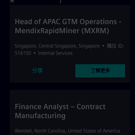
果
)
Head of APAC GTM Operations -
MendixRapidMiner (MXRM)
Singapore
,
Central Singapore
,
Singapore
•
職位 ID:
516150
•
Internal Services
分享
了解更多
Finance Analyst – Contract
Manufacturing
Wendell
,
North Carolina
,
United States of America