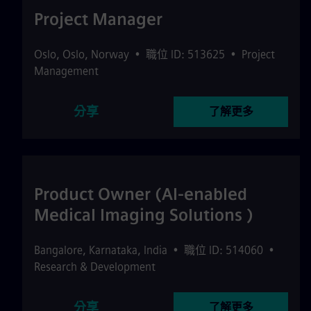
Project Manager
Oslo
,
Oslo
,
Norway
•
職位 ID: 513625
•
Project
Management
分享
了解更多
Product Owner (AI-enabled
Medical Imaging Solutions )
Bangalore
,
Karnataka
,
India
•
職位 ID: 514060
•
Research & Development
分享
了解更多