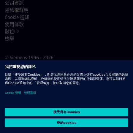
公司資訊
隱私權聲明
Cookie 通知
使用條款
數位ID
檢舉
© Siemens 1996 - 2026
重要通知
敬告所有求職者，西門子在申請過程的任何階段
（申請前、申請中及申請後）均不會收取任何費用。我們不
會要求提供銀行帳戶資料或個人財務資訊作為錄用保證。同
時，請勿打開任何看似來自西門子招募人員的電子郵件附
件，除非您確信該聯絡來自我們正在進行的正式招聘流程中
的專業人員。