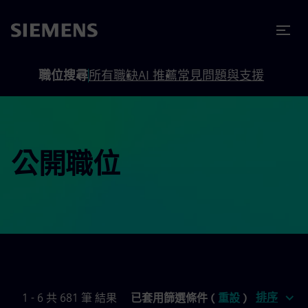
內容
頁尾
職位搜尋
所有職缺
AI 推薦
常見問題與支援
公開職位
排序
1 - 6 共 681 筆 結果
已套用篩選條件 (
重設
)