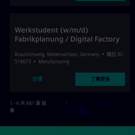
Werkstudent (w/m/d)
Fabrikplanung / Digital Factory
Braunschweig
,
Niedersachsen
,
Germany
•
職位 ID:
516673
•
Manufacturing
分享
了解更多
頁
1 - 6 共 681 筆 結
1
2
3
4
5
6
果
下一頁 >>