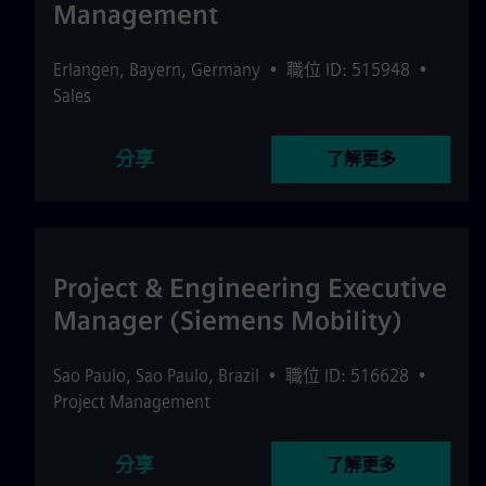
Management
Erlangen
,
Bayern
,
Germany
•
職位 ID: 515948
•
Sales
分享
了解更多
Project & Engineering Executive
Manager (Siemens Mobility)
Sao Paulo
,
Sao Paulo
,
Brazil
•
職位 ID: 516628
•
Project Management
分享
了解更多