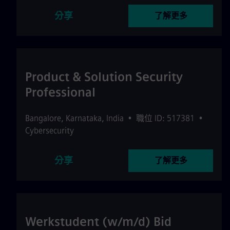
分享
了解更多
Product & Solution Security
Professional
Bangalore
,
Karnataka
,
India
•
職位 ID: 517381
•
Cybersecurity
分享
了解更多
Werkstudent (w/m/d) Bid