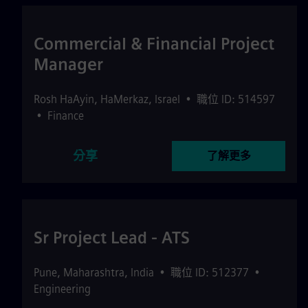
Commercial & Financial Project
Manager
Rosh HaAyin
,
HaMerkaz
,
Israel
•
職位 ID: 514597
•
Finance
分享
了解更多
Sr Project Lead - ATS
Pune
,
Maharashtra
,
India
•
職位 ID: 512377
•
Engineering