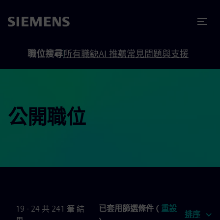
內容
頁尾
職位搜尋
所有職缺
AI 推薦
常見問題與支援
公開職位
已套用篩選條件 (
重設
19 - 24 共 241 筆 結
排序