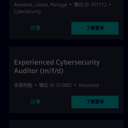
Amadora
,
Lisboa
,
Portugal
•
職位 ID: 507112
•
Cybersecurity
分享
了解更多
Experienced Cybersecurity
Auditor (m/f/d)
多個地點
•
職位 ID: 513882
•
Assurance
分享
了解更多