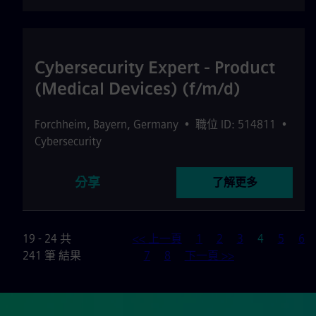
Cybersecurity Expert - Product
(Medical Devices) (f/m/d)
Forchheim
,
Bayern
,
Germany
•
職位 ID: 514811
•
Cybersecurity
分享
了解更多
頁
19 - 24 共
<< 上一頁
1
2
3
4
5
6
241 筆 結果
7
8
下一頁 >>