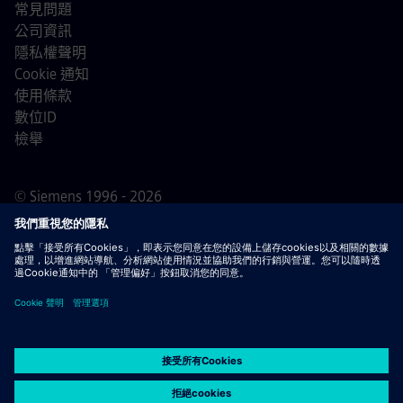
常見問題
公司資訊
隱私權聲明
Cookie 通知
使用條款
數位ID
檢舉
© Siemens 1996 - 2026
重要通知
敬告所有求職者，西門子在申請過程的任何階段
（申請前、申請中及申請後）均不會收取任何費用。我們不
會要求提供銀行帳戶資料或個人財務資訊作為錄用保證。同
時，請勿打開任何看似來自西門子招募人員的電子郵件附
件，除非您確信該聯絡來自我們正在進行的正式招聘流程中
的專業人員。