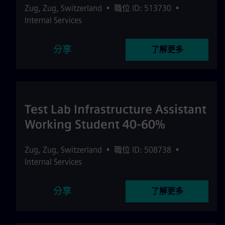
Zug
,
Zug
,
Switzerland
•
職位 ID: 513730
•
Internal Services
分享
了解更多
Test Lab Infrastructure Assistant
Working Student 40-60%
Zug
,
Zug
,
Switzerland
•
職位 ID: 508738
•
Internal Services
分享
了解更多