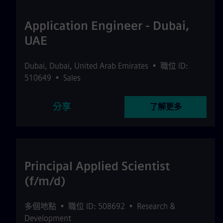
Application Engineer - Dubai,
UAE
Dubai
,
Dubai
,
United Arab Emirates
•
職位 ID:
510649
•
Sales
分享
了解更多
Principal Applied Scientist
(f/m/d)
多個地點
•
職位 ID: 508692
•
Research &
Development