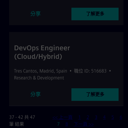
分享
了解更多
DevOps Engineer
(Cloud/Hybrid)
Tres Cantos
,
Madrid
,
Spain
•
職位 ID: 516683
•
Research & Development
分享
了解更多
37 - 42 共 47
<< 上一頁
1
2
3
4
5
6
頁
筆 結果
7
8
下一頁 >>