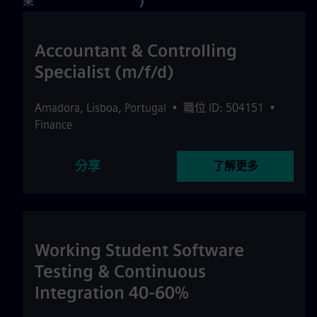
果
)
Accountant & Controlling
Specialist (m/f/d)
Amadora
,
Lisboa
,
Portugal
•
職位 ID: 504151
•
Finance
分享
了解更多
Working Student Software
Testing & Continuous
Integration 40-60%