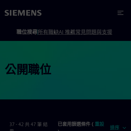
內容
頁尾
職位搜尋
所有職缺
AI 推薦
常見問題與支援
公開職位
已套用篩選條件 (
重設
37 - 42 共 47 筆 結
排序