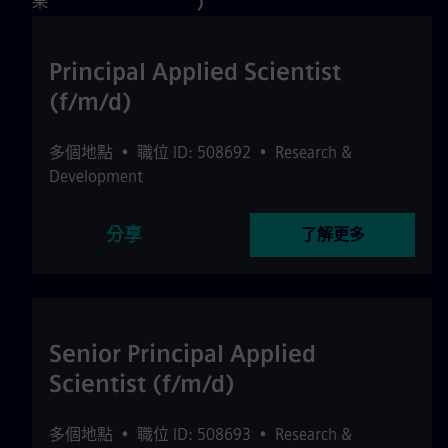
果
)
Principal Applied Scientist
(f/m/d)
多個地點
•
職位 ID: 508692
•
Research &
Development
分享
了解更多
Senior Principal Applied
Scientist (f/m/d)
多個地點
•
職位 ID: 508693
•
Research &