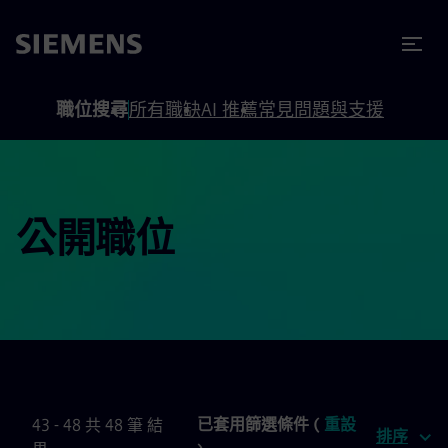
內容
頁尾
職位搜尋
所有職缺
AI 推薦
常見問題與支援
公開職位
已套用篩選條件 (
重設
43 - 48 共 48 筆 結
排序