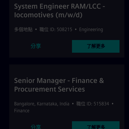
System Engineer RAM/LCC -
locomotives (m/w/d)
多個地點
•
職位 ID: 508215
•
Engineering
分享
了解更多
Senior Manager - Finance &
Procurement Services
Bangalore
,
Karnataka
,
India
•
職位 ID: 515834
•
Finance
分享
了解更多