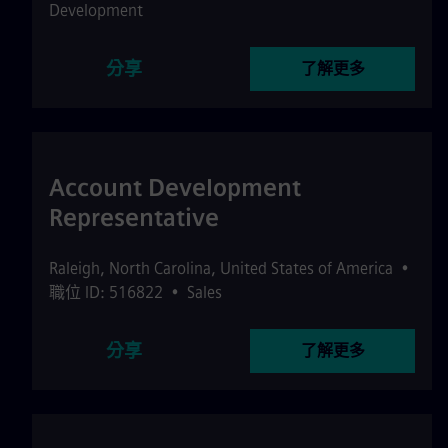
Development
分享
了解更多
Account Development
Representative
Raleigh
,
North Carolina
,
United States of America
•
職位 ID: 516822
•
Sales
分享
了解更多