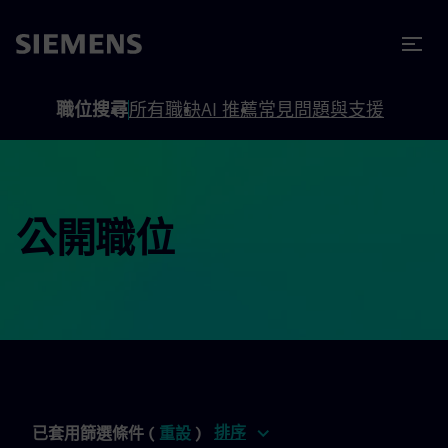
內容
頁尾
職位搜尋
所有職缺
AI 推薦
常見問題與支援
公開職位
排序
已套用篩選條件 (
重設
)