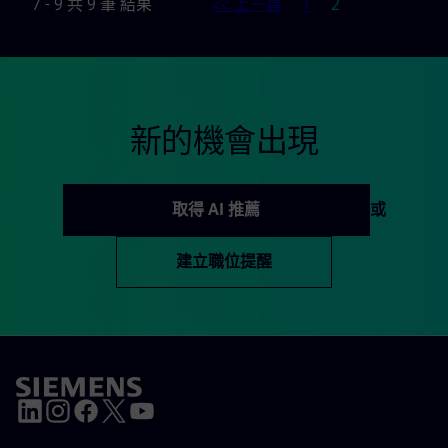
頁
7 - 9 共 9 筆 結果
<< 上一頁
1
2
新的機會出現
取得 AI 推薦
或
建立職位提醒