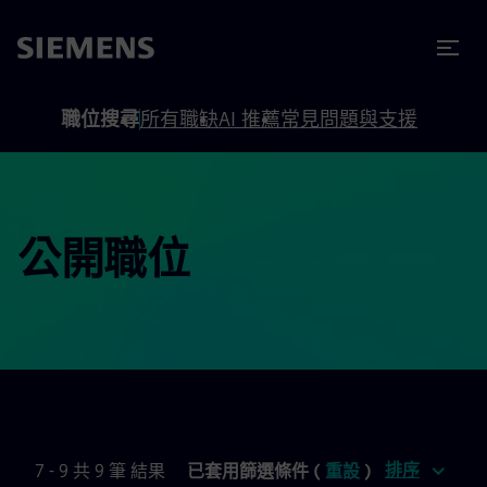
內容
頁尾
職位搜尋
所有職缺
AI 推薦
常見問題與支援
公開職位
排序
7 - 9 共 9 筆 結果
已套用篩選條件 (
重設
)