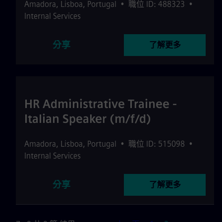
Amadora
,
Lisboa
,
Portugal
•
職位 ID: 488323
•
Internal Services
分享
了解更多
HR Administrative Trainee -
Italian Speaker (m/f/d)
Amadora
,
Lisboa
,
Portugal
•
職位 ID: 515098
•
Internal Services
分享
了解更多