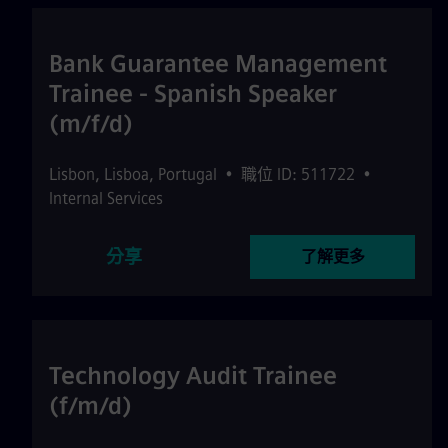
Bank Guarantee Management
Trainee - Spanish Speaker
(m/f/d)
Lisbon
,
Lisboa
,
Portugal
•
職位 ID: 511722
•
Internal Services
分享
了解更多
Technology Audit Trainee
(f/m/d)