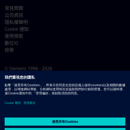
常見問題
公司資訊
隱私權聲明
Cookie 通知
使用條款
數位ID
檢舉
© Siemens 1996 - 2026
重要通知
敬告所有求職者，西門子在申請過程的任何階段
（申請前、申請中及申請後）均不會收取任何費用。我們不
會要求提供銀行帳戶資料或個人財務資訊作為錄用保證。同
時，請勿打開任何看似來自西門子招募人員的電子郵件附
件，除非您確信該聯絡來自我們正在進行的正式招聘流程中
的專業人員。