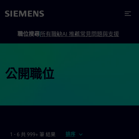
內容
頁尾
職位搜尋
所有職缺
AI 推薦
常見問題與支援
公開職位
排序
1 - 6 共 999+ 筆 結果