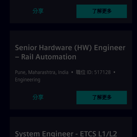
分享
了解更多
Senior Hardware (HW) Engineer
– Rail Automation
Pune
,
Maharashtra
,
India
•
職位 ID: 517128
•
Engineering
分享
了解更多
System Engineer - ETCS L1/L2