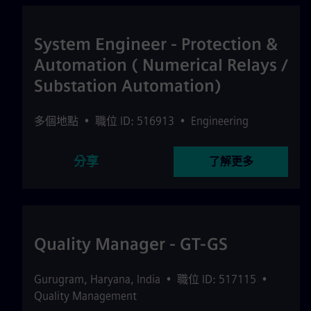
System Engineer - Protection &
Automation ( Numerical Relays /
Substation Automation)
多個地點
•
職位 ID: 516913
•
Engineering
分享
了解更多
Quality Manager - GT-GS
Gurugram
,
Haryana
,
India
•
職位 ID: 517115
•
Quality Management