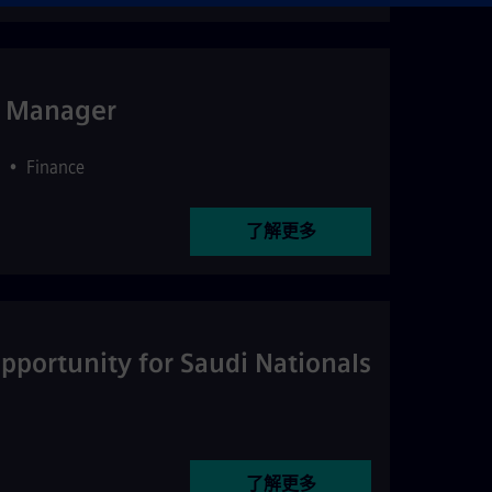
t Manager
•
Finance
了解更多
pportunity for Saudi Nationals
了解更多