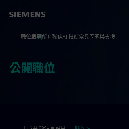
內容
頁尾
職位搜尋
所有職缺
AI 推薦
常見問題與支援
公開職位
排序
1 - 6 共 999+ 筆 結果