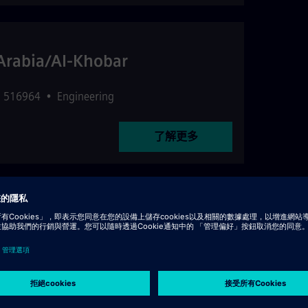
 Arabia/Al-Khobar
 516964
•
Engineering
了解更多
16850
•
Manufacturing
了解更多