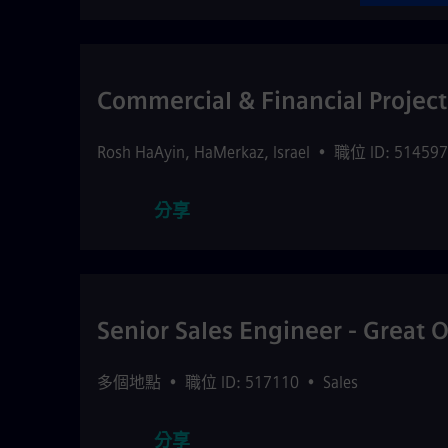
Commercial & Financial Projec
Rosh HaAyin
,
HaMerkaz
,
Israel
•
職位 ID: 514597
分享
Senior Sales Engineer - Great O
多個地點
•
職位 ID: 517110
•
Sales
分享