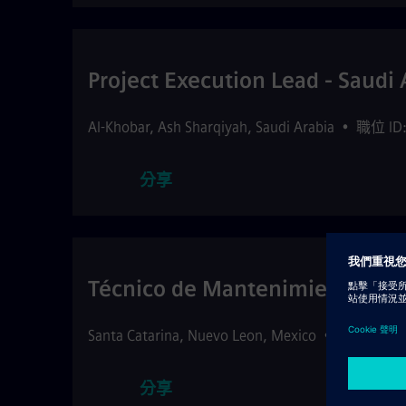
Project Execution Lead - Saudi
Al-Khobar
,
Ash Sharqiyah
,
Saudi Arabia
•
職位 ID:
分享
Técnico de Mantenimiento
Santa Catarina
,
Nuevo Leon
,
Mexico
•
職位 ID: 5
分享