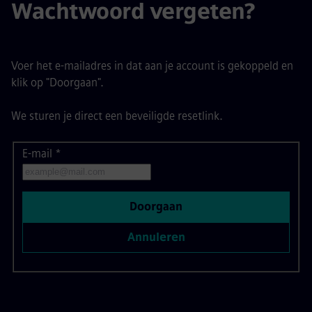
Wachtwoord vergeten?
Voer het e-mailadres in dat aan je account is gekoppeld en
klik op "Doorgaan".
We sturen je direct een beveiligde resetlink.
E-mail
Wachtwoord resetten met je e-mail
*
Doorgaan
Annuleren