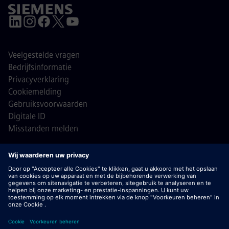
Veelgestelde vragen
Bedrijfsinformatie
Privacyverklaring
Cookiemelding
Gebruiksvoorwaarden
Digitale ID
Misstanden melden
© Siemens 1996 - 2026
Belangrijk:
bij Siemens zullen wij je nooit vragen om
bankgegevens of persoonlijke financiële informatie in ruil
voor een baan. Ontvang je een e-mail die lijkt te komen van