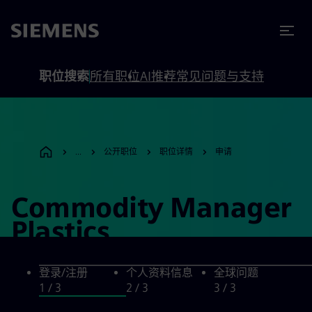
to footer
内容
职位搜索
所有职位
AI推荐
常见问题与支持
...
公开职位
职位详情
申请
Commodity Manager
Plastics
登录/注册
个人资料信息
全球问题
1
/ 3
2
/ 3
3
/ 3
登录/注册, step 1 of 3