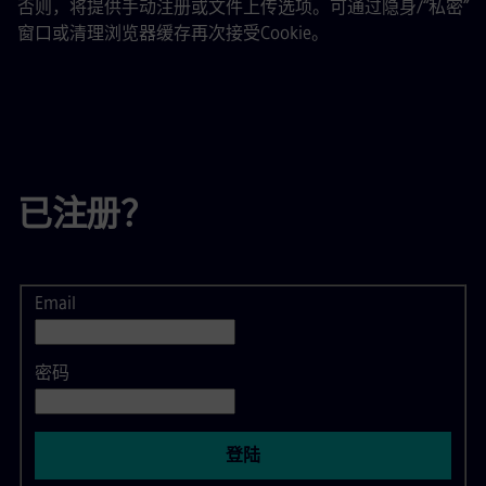
否则，将提供手动注册或文件上传选项。可通过隐身/“私密”
窗口或清理浏览器缓存再次接受Cookie。
已注册？
Email
登录
密码
登陆