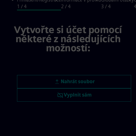
1
/ 4
2
/ 4
3
/ 4
Přihlášení/Registrace, step 1 of 4
Vytvořte si účet pomocí
některé z následujících
možností:
Nahrát životopis
Nahrát soubor
Nahrát životopis později
Vyplnit sám
Nahrát CV z LinkedInu