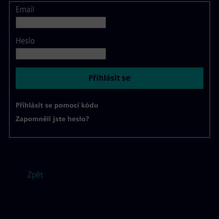
Email
Přihlášení
Heslo
Přihlásit se
Přihlásit se pomocí kódu
Zapomněli jste heslo?
Zpět