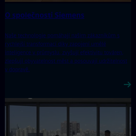
O společnosti Siemens
Naše technologie pomáhají našim zákazníkům s
rychlejší transformací díky zapojení umělé
inteligence v průmyslu, zvyšují efektivitu továren,
zlepšují obyvatelnost měst a posouvají udržitelnost
v dopravě.