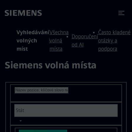
očit na obsah
očit na zápatí
Vyhledávání
Všechna
Často kladené
Doporučení
volných
volná
otázky a
od AI
míst
místa
podpora
Siemens volná místa
Vyhledat volná místa