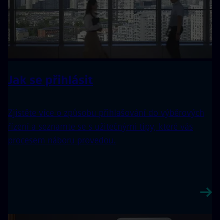
Jak se přihlásit
Zjistěte více o způsobu přihlašování do výběrových
řízení a seznamte se s užitečnými tipy, které vás
procesem náboru provedou.