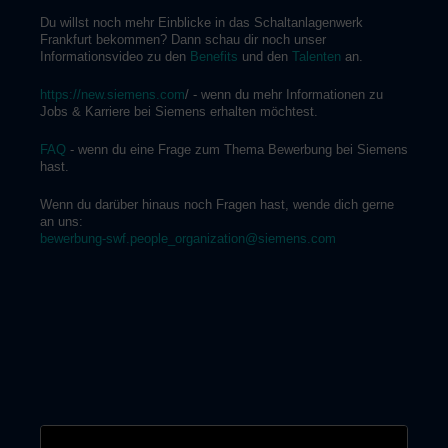
Du willst noch mehr Einblicke in das Schaltanlagenwerk
Frankfurt bekommen? Dann schau dir noch unser
Informationsvideo zu den
Benefits
und den
Talenten
an.
https://new.siemens.com
/ - wenn du mehr Informationen zu
Jobs & Karriere bei Siemens erhalten möchtest.
FAQ
- wenn du eine Frage zum Thema Bewerbung bei Siemens
hast.
Wenn du darüber hinaus noch Fragen hast, wende dich gerne
an uns:
bewerbung-swf.people_organization@siemens.com
#frankfurt_swf
#frankfurt_swf_bc
#swframpupfactory
#frankfurt_swf_erp
#ffm_bc_schweißer