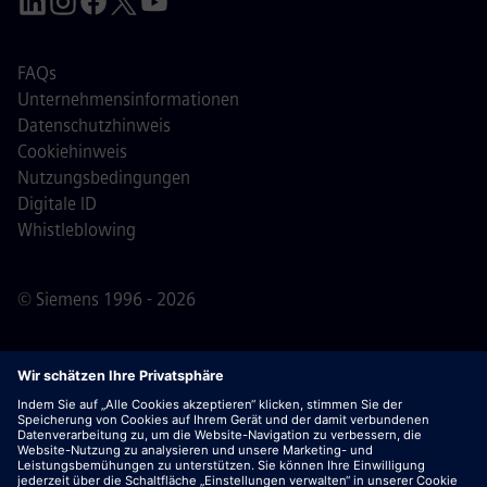
FAQs
Unternehmensinformationen
Datenschutzhinweis
Cookiehinweis
Nutzungsbedingungen
Digitale ID
Whistleblowing
© Siemens 1996 - 2026
Wichtiger Hinweis:
Für alle Bewerber: Bitte beachte,
dass Siemens zu keinem Zeitpunkt – weder vor noch
während oder nach dem Bewerbungsprozess – Gebühren
verlangt. Wir fordern keine Bankdaten oder persönlichen