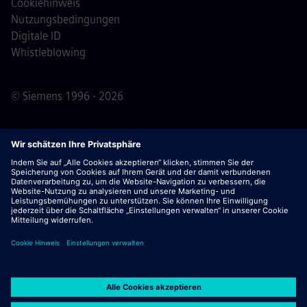
Cookiehinweis
Nutzungsbedingungen
Digitale ID
Whistleblowing
© Siemens 1996 - 2026
Wichtiger Hinweis:
Für alle Bewerber: Bitte beachte,
dass Siemens zu keinem Zeitpunkt – weder vor noch
während oder nach dem Bewerbungsprozess – Gebühren
verlangt. Wir fordern keine Bankdaten oder persönlichen
Finanzinformationen als Voraussetzung für eine Einstellung
an. Öffne außerdem keine Dokumente in E-Mails, die
scheinbar von einem Siemens-Recruiter stammen, es sei
denn, du bist sicher, dass du von einem unserer
Mitarbeitenden im Rahmen eines aktiven
Bewerbungsprozesses kontaktiert wurdest.