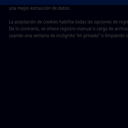
Consejo: Por lo general, los CV o currículums sin imágenes,
una mejor extracción de datos.
La aceptación de cookies habilita todas las opciones de regis
De lo contrario, se ofrece registro manual o carga de arch
usando una ventana de incógnito ”en privado” o limpiando l