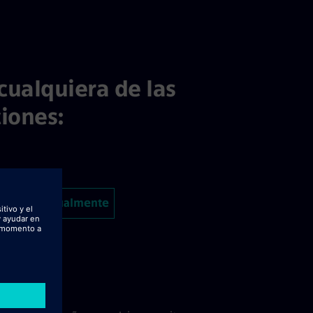
cualquiera de las
iones:
más tarde
letar manualmente
 CV desde LinkedIn