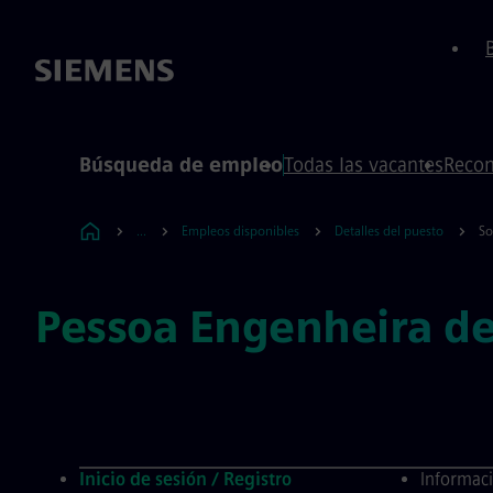
 de página
ontenido
Búsqueda de empleo
Todas las vacantes
Recom
...
Empleos disponibles
Detalles del puesto
So
Pessoa Engenheira de
Inicio de sesión / Registro
Informaci