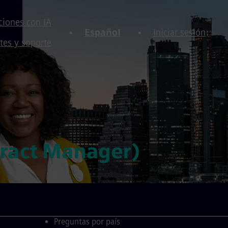
iones con IA
Español
Iniciar sesión
tes y soporte
tract Manager)
Preguntas por país