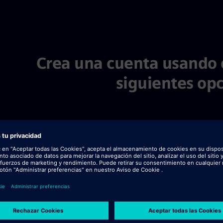
p 1 of 4
Crea una cuenta usando 
siguientes opc
Subir CV
Subir CV 
Cargar archivo
Comp
Subir