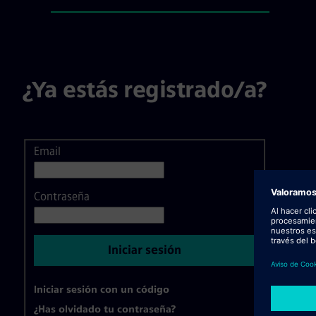
Inicio de sesión / Registro, ste
¿Ya estás registrado/a?
Email
Inicio de sesión
Contraseña
Iniciar sesión
Iniciar sesión con un código
¿Has olvidado tu contraseña?