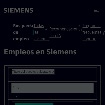
 contenido
 pie de página
Búsqueda
Todas
Preguntas
Recomendaciones
de
las
frecuentes y
con IA
empleo
vacantes
soporte
Empleos en Siemens
Buscar posiciones abiertas