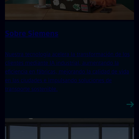
Sobre Siemens
Nuestra tecnología acelera la transformación de los
clientes mediante IA industrial, aumentando la
eficiencia en fábricas, mejorando la calidad de vida
en las ciudades e impulsando soluciones de
transporte sostenible.