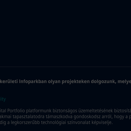
 kerületi Infoparkban olyan projekteken dolgozunk, melyek
ity
ital Portfolio platformunk biztonságos üzemeltetésének biztosítá
zakmai tapasztalatodra támaszkodva gondoskodsz arról, hogy a
ig a legkorszerűbb technológiai színvonalat képviselje.