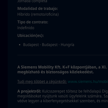
Jornada completa
Modalidad de trabajo
Híbrido (remoto/oficina)
Tipo de contrato
Indefinido
Ubicación(es)
Budapest - Budapest - Hungría
A Siemens Mobility Kft. K+F központjában, a XI.
megbízható és biztonságos közlekedést.
Tudj meg többet a cégünkről:
www.siemens.hu/mobil
A projektről:
Kulcsszerepet töltesz be felhőalapú Dig
megoldásokat nyújtunk vasúti ügyfeleink számára. S
védve legyen a kiberfenyegetésekkel szemben, és mind