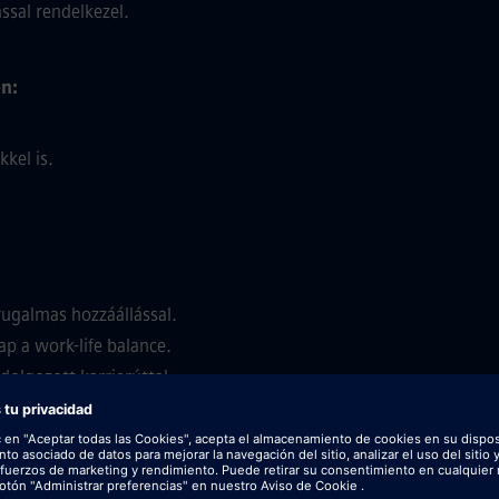
ssal rendelkezel.
n:
kel is.
ugalmas hozzáállással.
p a work-life balance.
idolgozott karrierúttal.
- és egészségbiztosítással óvunk.
ra, ezzel is kényelmessé téve az irodai munkavégzést.
ó béren kívüli juttatási csomaggal várunk.