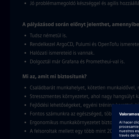
Jó problémamegoldó készséggel és agilis hozzáállá
A pályázásod során előnyt jelenthet, amennyibe
Tudsz németül is.
Rendelkezel ArgoCD, Pulumi és OpenTofu ismeretek
Halózati ismereteid is vannak.
Dolgoztál már Grafana és Prometheui-val is.
Mi az, amit mi biztosítunk?
Családbarát munkahelyet, kötetlen munkaidővel, r
Stresszmentes környezetet, ahol nagy hangsúlyt ka
Fejlődési lehetőségeket, egyéni tréning kerettel, k
Fontos számunkra az egészséged, többek közt élet
Ergonomikus munkakörnyezetet biztosítunk számod
A felsoroltak mellett egy több mint 20 elemből áll