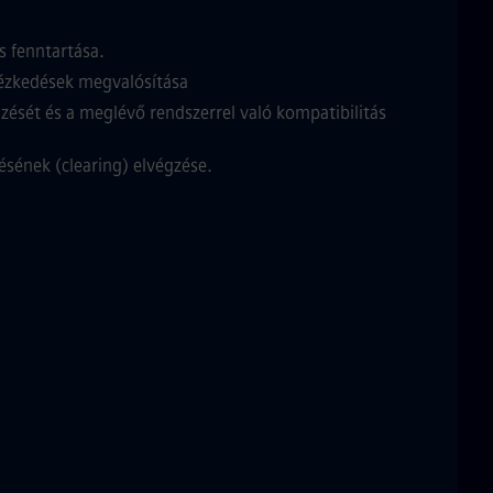
s fenntartása.
tézkedések megvalósítása
mzését és a meglévő rendszerrel való kompatibilitás
ésének (clearing) elvégzése.