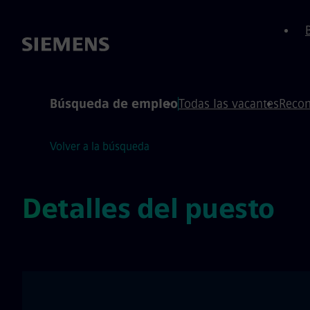
 de página
ontenido
Búsqueda de empleo
Todas las vacantes
Recom
Volver a la búsqueda
Detalles del puesto