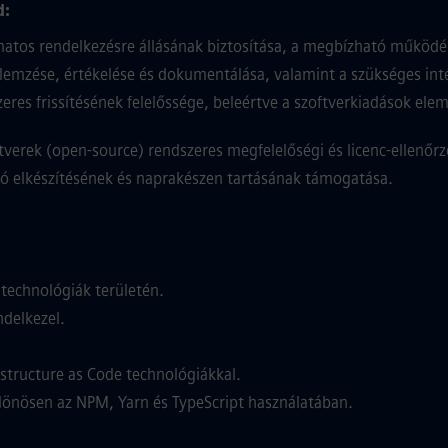
d:
amatos rendelkezésre állásának biztosítása, a megbízható működé
 elemzése, értékelése és dokumentálása, valamint a szükséges in
res frissítésének felelőssége, beleértve a szoftverkiadások ele
ftverek (open‑source) rendszeres megfelelőségi és licenc‑ellenőrz
ó elkészítésének és naprakészen tartásának támogatása.
technológiák területén.
delkezel.
structure as Code technológiákkal.
lönösen az NPM, Yarn és TypeScript használatában.