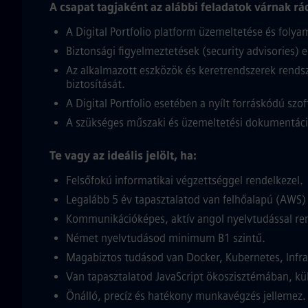
A csapat tagjaként az alábbi feladatok várnak rá
A Digital Portfolio platform üzemeltetése és foly
Biztonsági figyelmeztetések (security advisories)
Az alkalmazott eszközök és keretrendszerek rendsze
biztosítását.
A Digital Portfolio esetében a nyílt forráskódú szo
A szükséges műszaki és üzemeltetési dokumentáci
Te vagy az ideális jelölt, ha:
Felsőfokú informatikai végzettséggel rendelkezel.
Legalább 5 év tapasztalatod van felhőalapú (AWS) 
Kommunikációképes, aktív angol nyelvtudással ren
Német nyelvtudásod minimum B1 szintű.
Magabiztos tudásod van Docker, Kubernetes, Infra
Van tapasztalatod JavaScript ökoszisztémában, kü
Önálló, precíz és hatékony munkavégzés jellemez.