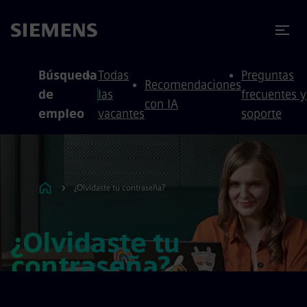
 contenido
 pie de página
Búsqueda
Todas
Preguntas
Recomendaciones
de
las
frecuentes y
con IA
empleo
vacantes
soporte
¿Olvidaste tu contraseña?
¿Olvidaste tu
contraseña?