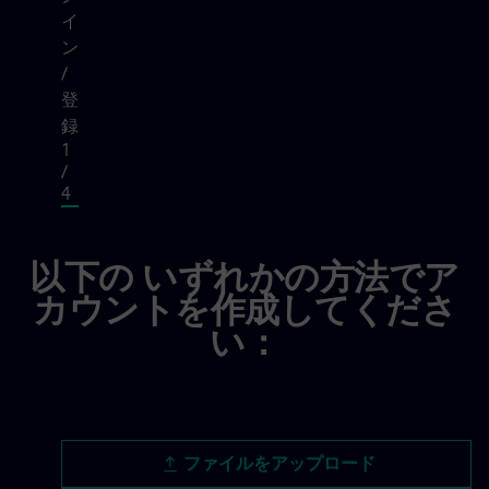
イ
ン
/
登
録
1
/
4
ログイン / 登録, step 1 of 4
以下の いずれかの方法でア
カウントを作成してくださ
い：
履歴書ファイルをアップロード
ファイルをアップロード