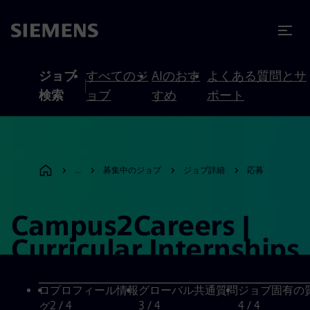
テンツへスキップ
ターへスキップ
ジョブ
すべてのジ
AIのおす
よくある質問とサ
検索
ョブ
すめ
ポート
...
募集中のジョブ
ジョブ詳細
応募
Campus2Careers |
Curricular Internships
ロ
プロフィール情報
グローバル共通質問
ジョブ固有の
2
/ 4
3
/ 4
4
/ 4
グ