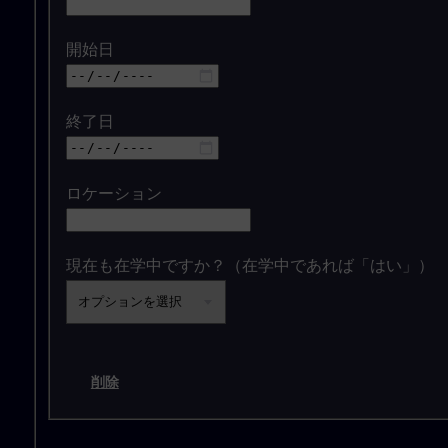
開始日
終了日
ロケーション
現在も在学中ですか？（在学中であれば「はい」）
削除