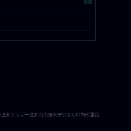
追加
ー通知
クッキー通知
利用規約
デジタルID
内部通報