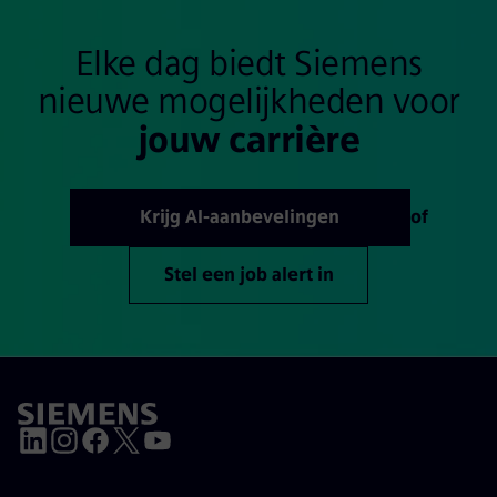
Elke dag biedt Siemens
nieuwe mogelijkheden voor
jouw carrière
Krijg AI-aanbevelingen
of
Stel een job alert in