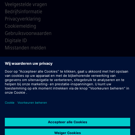
Veelgestelde vragen
Bedrijfsinformatie
Privacyverklaring
Cookiemelding
Gebruiksvoorwaarden
Digitale ID
Misstanden melden
© Siemens 1996 - 2026
Belangrijk:
bij Siemens zullen wij je nooit vragen om
bankgegevens of persoonlijke financiële informatie in ruil
voor een baan. Ontvang je een e-mail die lijkt te komen van
een recruiter van Siemens? Open geen bijlagen tenzij je
zeker weet dat je wordt benaderd door een van onze
officiële recruiters voor een actieve sollicitatieprocedure.