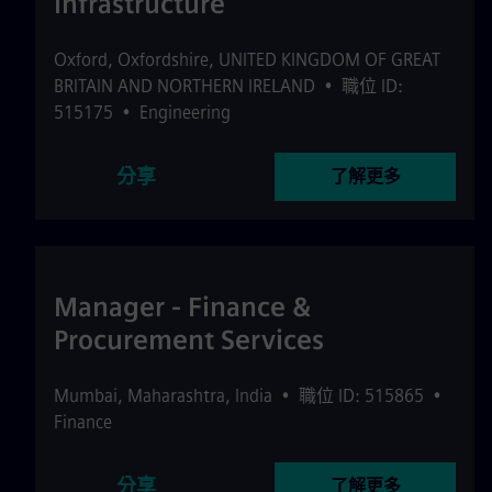
Infrastructure
Oxford
,
Oxfordshire
,
UNITED KINGDOM OF GREAT
BRITAIN AND NORTHERN IRELAND
•
職位 ID:
515175
•
Engineering
分享
了解更多
Manager - Finance &
Procurement Services
Mumbai
,
Maharashtra
,
India
•
職位 ID: 515865
•
Finance
分享
了解更多