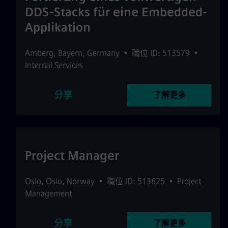
DDS-Stacks für eine Embedded-
Applikation
Amberg
,
Bayern
,
Germany
•
職位 ID: 513579
•
Internal Services
分享
了解更多
Project Manager
Oslo
,
Oslo
,
Norway
•
職位 ID: 513625
•
Project
Management
分享
了解更多