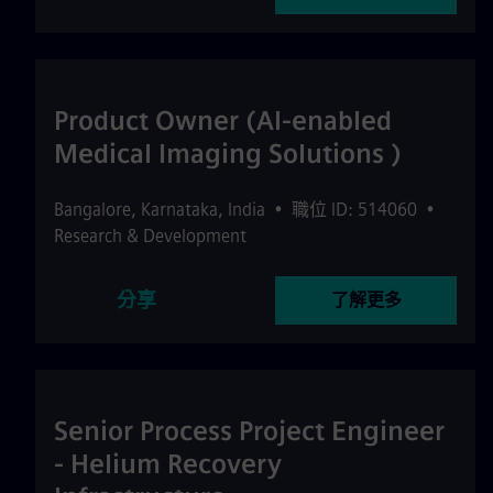
Product Owner (AI-enabled
Medical Imaging Solutions )
Bangalore
,
Karnataka
,
India
•
職位 ID: 514060
•
Research & Development
分享
了解更多
Senior Process Project Engineer
- Helium Recovery