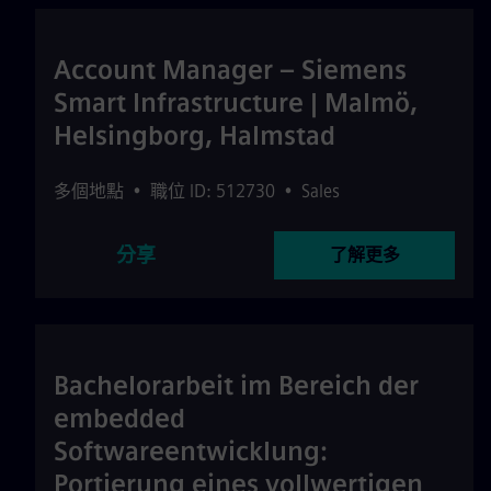
Account Manager – Siemens
Smart Infrastructure | Malmö,
Helsingborg, Halmstad
多個地點
•
職位 ID: 512730
•
Sales
分享
了解更多
Bachelorarbeit im Bereich der
embedded
Softwareentwicklung:
Portierung eines vollwertigen