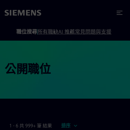
內容
頁尾
職位搜尋
所有職缺
AI 推薦
常見問題與支援
公開職位
排序
1 - 6 共 999+ 筆 結果