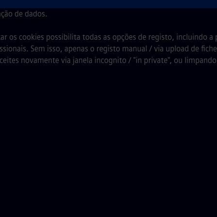
stão: Geralmente, CV / currículos sem imagens ou designs co
ação de dados.
ar os cookies possibilita todas as opções de registo, incluindo a 
issionais. Sem isso, apenas o registo manual / via upload de fich
aceites novamente via janela incognito / "in private", ou limpand