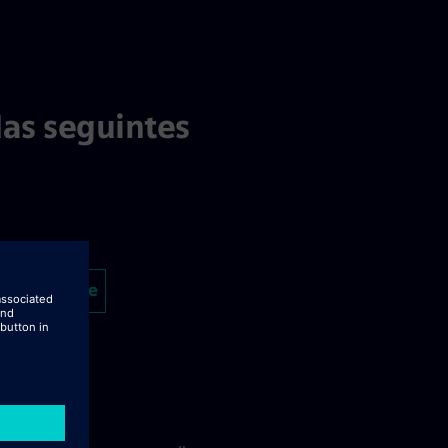
as seguintes
ulo mais tarde
manualmente
urrículo a partir do LinkedIn