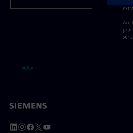
Suge
extr
Aceit
prof
ser 
Voltar