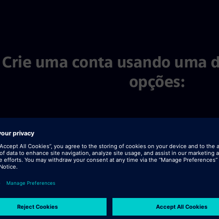
 of 4
Crie uma conta usando uma d
opções:
Carregar ficheiro de CV / currículo
Carregar CV / curríc
Carregar ficheiro
A preencher 
Carregar CV / c