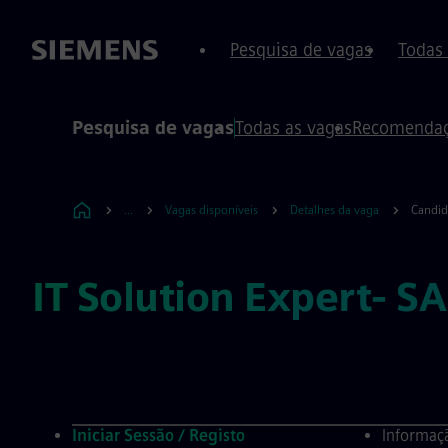
conteúdo
o rodapé
Pesquisa de vagas
Todas
Pesquisa de vagas
Todas as vagas
Recomendaç
...
Vagas disponíveis
Detalhes da vaga
Candid
IT Solution Expert- S
Iniciar Sessão / Registo
Informaçã