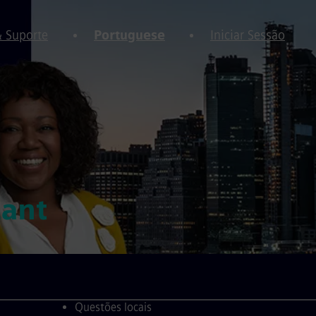
& Suporte
Portuguese
Iniciar Sessão
tant
Questões locais