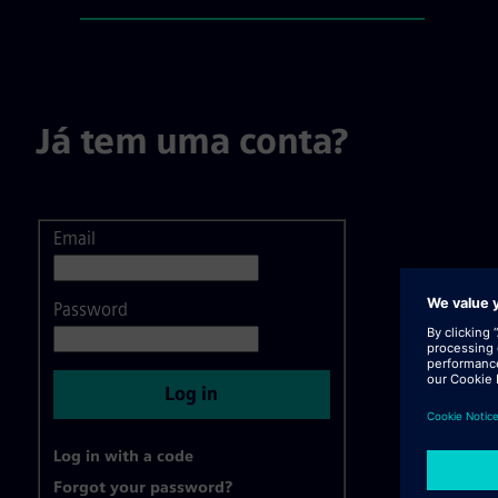
Iniciar Sessão / Registo, step 1
Já tem uma conta?
Email
Login
Password
Log in
Log in with a code
Forgot your password?