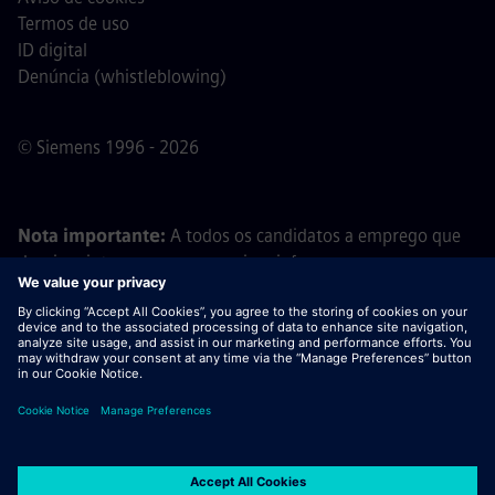
Termos de uso
ID digital
Denúncia (whistleblowing)
© Siemens 1996 - 2026
Nota importante:
A todos os candidatos a emprego que
desejem integrar a nossa equipa, informamos que a
Siemens não solicita o pagamento de quaisquer taxas
antes, durante ou após o processo de candidatura. Não
pedimos dados bancários ou informações financeiras
pessoais em troca de uma promessa de emprego. Da
mesma forma, por favor, não abra documentos em e-mails
que pareçam ter sido enviados por um recrutador da
Siemens, a menos que tenha a certeza de que está a ser
contactado por um dos nossos profissionais no âmbito de