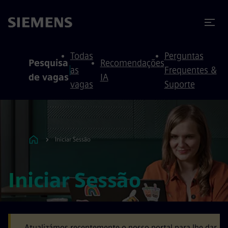
ra conteúdo
ra o rodapé
Todas
Perguntas
Pesquisa
Recomendações
as
Frequentes &
de vagas
IA
vagas
Suporte
Iniciar Sessão
Iniciar Sessão
Atualizámos recentemente o nosso portal para lhe dar