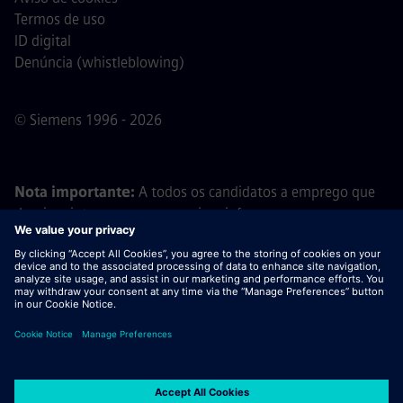
Termos de uso
ID digital
Denúncia (whistleblowing)
© Siemens 1996 - 2026
Nota importante:
A todos os candidatos a emprego que
desejem integrar a nossa equipa, informamos que a
Siemens não solicita o pagamento de quaisquer taxas
antes, durante ou após o processo de candidatura. Não
pedimos dados bancários ou informações financeiras
pessoais em troca de uma promessa de emprego. Da
mesma forma, por favor, não abra documentos em e-mails
que pareçam ter sido enviados por um recrutador da
Siemens, a menos que tenha a certeza de que está a ser
contactado por um dos nossos profissionais no âmbito de