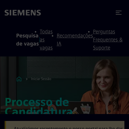
ra conteúdo
ra o rodapé
Todas
Perguntas
Pesquisa
Recomendações
as
Frequentes &
de vagas
IA
vagas
Suporte
Iniciar Sessão
Processo de
Candidatura
Atualizámos recentemente o nosso portal para lhe dar