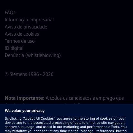
FAQs
Informação empresarial
Aviso de privacidade
Aviso de cookies
Termos de uso
ID digital
Denúncia (whistleblowing)
© Siemens 1996 - 2026
Nota importante:
A todos os candidatos a emprego que
desejem integrar a nossa equipa, informamos que a
Siemens não solicita o pagamento de quaisquer taxas
antes, durante ou após o processo de candidatura. Não
pedimos dados bancários ou informações financeiras