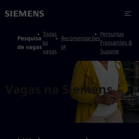
ra conteúdo
ra o rodapé
Todas
Perguntas
Pesquisa
Recomendações
as
Frequentes &
de vagas
IA
vagas
Suporte
Vagas na Siemens