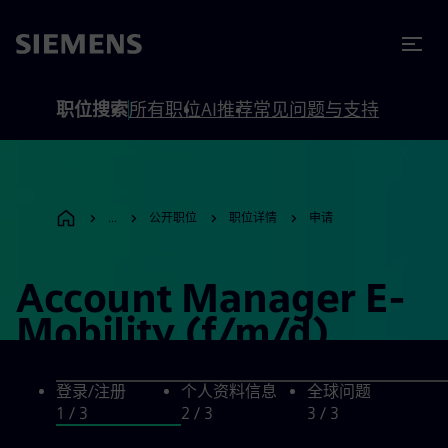
to footer
内容
职位搜索
所有职位
AI推荐
常见问题与支持
...
公开职位
职位详情
申请
Account Manager E-
Mobility (f/m/d)
登录/注册
个人资料信息
全球问题
1
/ 3
2
/ 3
3
/ 3
登录/注册, step 1 of 3