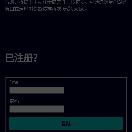
否则，将提供手动注册或文件上传选项。可通过隐身/“私密”
窗口或清理浏览器缓存再次接受Cookie。
已注册？
Email
登录
密码
登陆