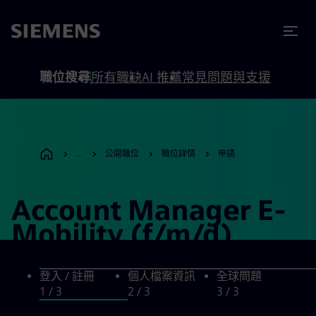
內容
頁尾
職位搜尋
所有職缺
AI 推薦
常見問題與支援
...
公開職位
職位詳情
申請
Account Manager E-
Mobility (f/m/d)
登入 / 註冊
個人檔案資訊
全球問題
1
/ 3
2
/ 3
3
/ 3
登入 / 註冊, step 1 of 3