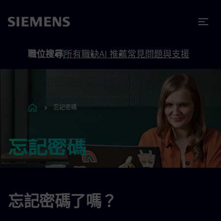
內容
頁尾
職位搜尋
所有職缺
AI 推薦
常見問題與支援
忘記密碼
忘記密碼
忘記密碼了嗎？