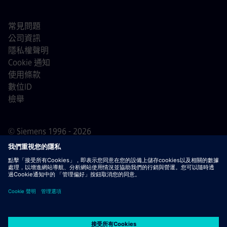
常見問題
公司資訊
隱私權聲明
Cookie 通知
使用條款
數位ID
檢舉
© Siemens 1996 - 2026
重要通知
敬告所有求職者，西門子在申請過程的任何階段
（申請前、申請中及申請後）均不會收取任何費用。我們不
會要求提供銀行帳戶資料或個人財務資訊作為錄用保證。同
時，請勿打開任何看似來自西門子招募人員的電子郵件附
件，除非您確信該聯絡來自我們正在進行的正式招聘流程中