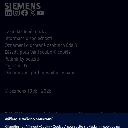
Často kladené otázky
Informace o společnosti
Oznámení o ochraně osobních údajů
Zásady používání souborů cookie
Podmínky použití
Digitální ID
Oznamování protiprávního jednání
© Siemens 1996 - 2026
Důležité upozornění:
Všem uchazečům o zaměstnání,
kteří se k nám chtějí připojit, oznamujeme, že společnost
Siemens nepožaduje žádné poplatky před, během ani po