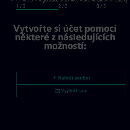
1
/ 3
2
/ 3
3
/ 3
Přihlášení/Registrace, step 1 of 3
Vytvořte si účet pomocí
některé z následujících
možností:
Nahrát životopis
Nahrát soubor
Nahrát životopis později
Vyplnit sám
Nahrát CV z LinkedInu