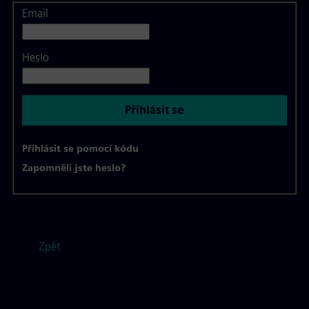
Email
Přihlášení
Heslo
Přihlásit se
Přihlásit se pomocí kódu
Zapomněli jste heslo?
Zpět