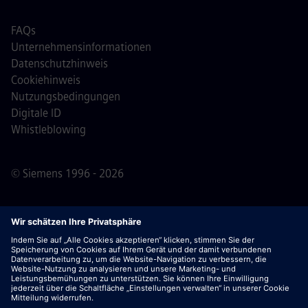
FAQs
Unternehmensinformationen
Datenschutzhinweis
Cookiehinweis
Nutzungsbedingungen
Digitale ID
Whistleblowing
© Siemens 1996 - 2026
Wichtiger Hinweis:
Für alle Bewerber: Bitte beachte,
dass Siemens zu keinem Zeitpunkt – weder vor noch
während oder nach dem Bewerbungsprozess – Gebühren
verlangt. Wir fordern keine Bankdaten oder persönlichen
Finanzinformationen als Voraussetzung für eine Einstellung