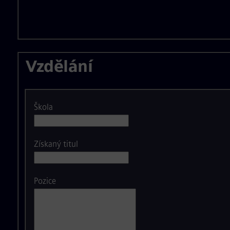
Vzdělání
Škola
Získaný titul
Pozice