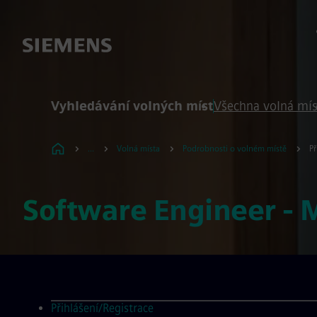
 na obsah
 na zápatí
Vyhledávání volných míst
Všechna volná mís
...
Volná místa
Podrobnosti o volném místě
Př
Software Engineer - 
Přihlášení/Registrace