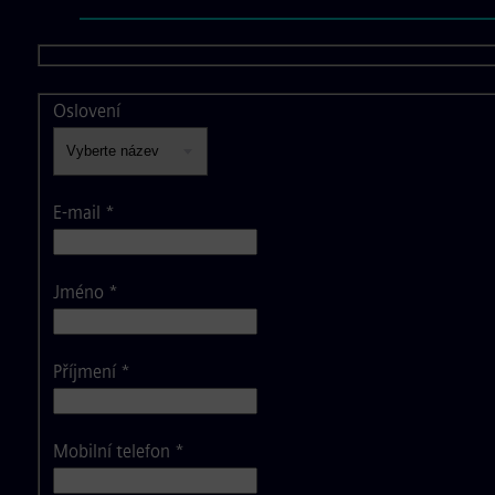
Oslovení
E-mail
*
Jméno
*
Příjmení
*
Mobilní telefon
*