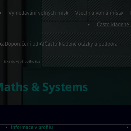
Vyhledávání volných míst
Všechna volná místa
Často kladené 
ta
Doporučení od AI
Často kladené otázky a podpora
ihláška do výběrového řízení
Maths & Systems
Informace v profilu