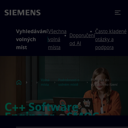
očit na obsah
očit na zápatí
Vyhledávání
Všechna
Často kladené
Doporučení
volných
volná
otázky a
od AI
míst
místa
podpora
..
Volná
Podrobnosti o
Přihláška do
.
místa
volném místě
výběrového řízení
C++ Software
Engineer – SMOC
application