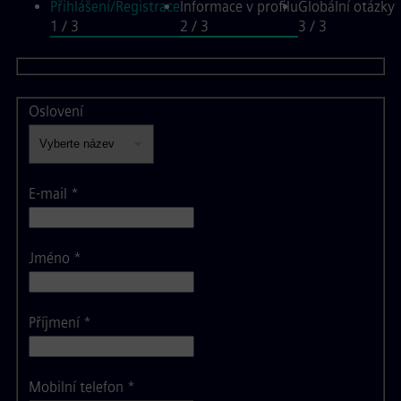
Přihlášení/Registrace
Informace v profilu
Globální otázky
1
/ 3
2
/ 3
3
/ 3
Informace v 
Oslovení
E-mail
*
Jméno
*
Příjmení
*
Mobilní telefon
*