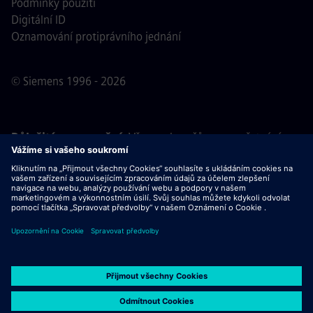
Podmínky použití
Digitální ID
Oznamování protiprávního jednání
© Siemens 1996 - 2026
Důležité upozornění:
Všem uchazečům o zaměstnání,
kteří se k nám chtějí připojit, oznamujeme, že společnost
Siemens nepožaduje žádné poplatky před, během ani po
výběrovém řízení. Nepožadujeme ani bankovní údaje, ani
osobní finanční informace výměnou za záruku zaměstnání.
Stejně tak Vás prosíme, neotevírejte žádné dokumenty v e-
mailech, které se vydávají za komunikaci od náboráře
společnosti Siemens, dokud si neověříte, že se skutečně
jedná o kontakt související s výběrovým řízením, jehož se
účastníte.