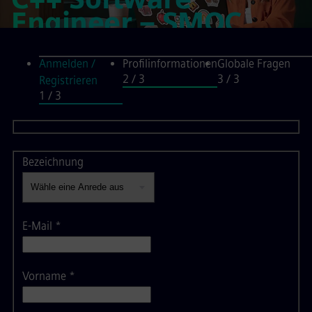
Engineer – SMOC
application
Anmelden /
Profilinformationen
Globale Fragen
2
/ 3
3
/ 3
Registrieren
Profilinformati
1
/ 3
Bezeichnung
E-Mail
*
Vorname
*