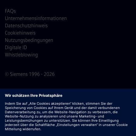
FAQs
Unternehmensinformationen
Datenschutzhinweis
Cookiehinweis
Nutzungsbedingungen
Digitale ID
Whistleblowing
© Siemens 1996 - 2026
Wichtiger Hinweis:
Für alle Bewerber: Bitte beachte,
dass Siemens zu keinem Zeitpunkt – weder vor noch
während oder nach dem Bewerbungsprozess – Gebühren
verlangt. Wir fordern keine Bankdaten oder persönlichen
Finanzinformationen als Voraussetzung für eine Einstellung
an. Öffne außerdem keine Dokumente in E-Mails, die