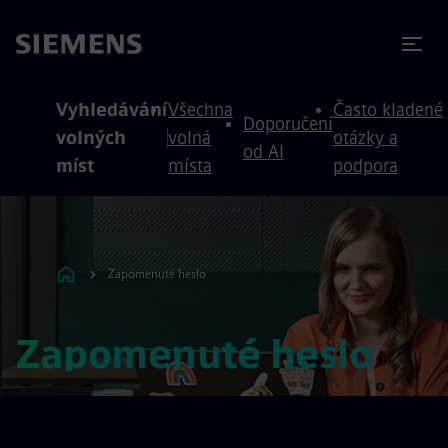
očit na obsah
očit na zápatí
Vyhledávání
Všechna
Často kladené
Doporučení
volných
volná
otázky a
od AI
míst
místa
podpora
Zapomenuté heslo
Zapomenuté heslo