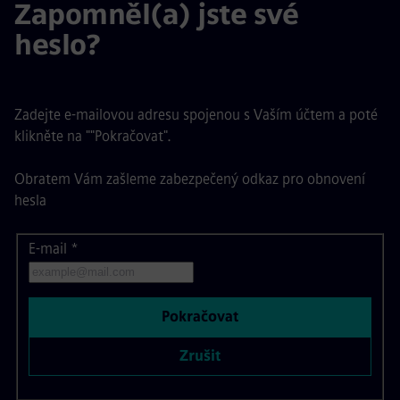
Zapomněl(a) jste své
heslo?
Zadejte e-mailovou adresu spojenou s Vaším účtem a poté
klikněte na ""Pokračovat".
Obratem Vám zašleme zabezpečený odkaz pro obnovení
hesla
E-mail
Obnovit heslo pomocí e-mailu
*
Pokračovat
Zrušit