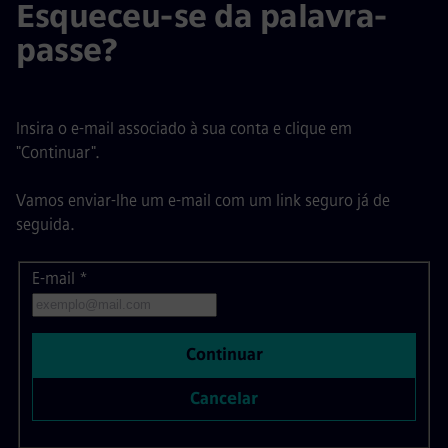
Esqueceu-se da palavra-
passe?
Insira o e-mail associado à sua conta e clique em
"Continuar".
Vamos enviar-lhe um e-mail com um link seguro já de
seguida.
E-mail
Redefinir palavra-passe com o seu e-mail
*
Continuar
Cancelar