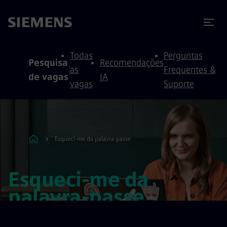
ra conteúdo
ra o rodapé
Todas
Perguntas
Pesquisa
Recomendações
as
Frequentes &
de vagas
IA
vagas
Suporte
Esqueci-me da palavra-passe
Esqueci-me da
palavra-passe