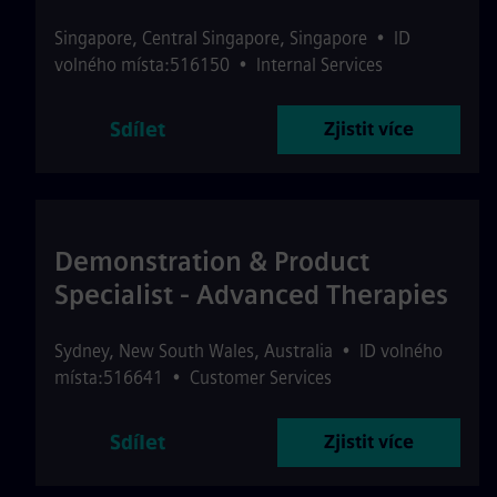
Singapore
,
Central Singapore
,
Singapore
•
ID
volného místa:516150
•
Internal Services
Sdílet
Zjistit více
Demonstration & Product
Specialist - Advanced Therapies
Sydney
,
New South Wales
,
Australia
•
ID volného
místa:516641
•
Customer Services
Sdílet
Zjistit více