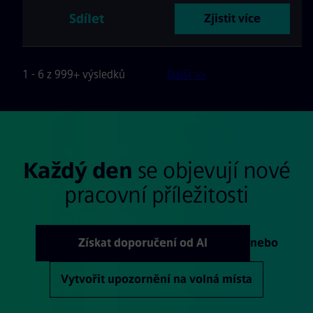
Sdílet
Zjistit více
1 - 6 z 999+ výsledků
Další >>
Každý den
se objevují nové
pracovní příležitosti
Získat doporučení od AI
nebo
Vytvořit upozornění na volná místa