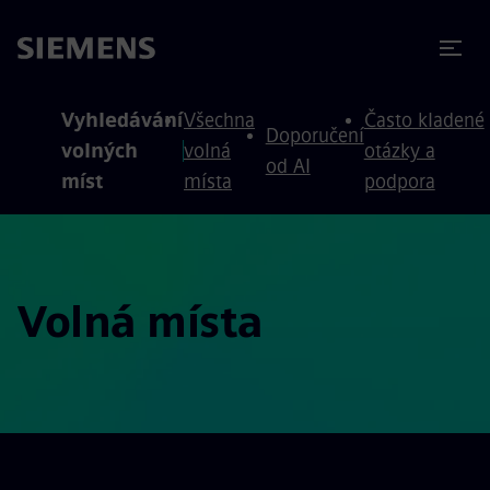
očit na obsah
očit na zápatí
Vyhledávání
Všechna
Často kladené
Doporučení
volných
volná
otázky a
od AI
míst
místa
podpora
Volná místa