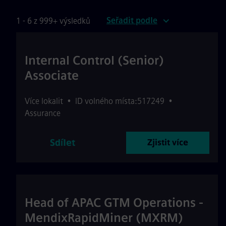
Seřadit podle
1 - 6 z 999+ výsledků
Internal Control (Senior)
Associate
Více lokalit
•
ID volného místa:517249
•
Assurance
Sdílet
Zjistit více
Head of APAC GTM Operations -
MendixRapidMiner (MXRM)