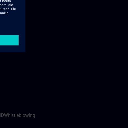
 ID
Whistleblowing