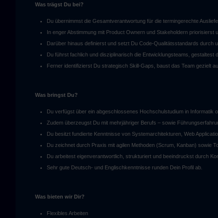
Was trägst Du bei?
Du übernimmst die Gesamtverantwortung für die termingerechte Auslief
In enger Abstimmung mit Product Ownern und Stakeholdern priorisierst u
Darüber hinaus definierst und setzt Du Code-Qualitätsstandards durch un
Du führst fachlich und disziplinarisch die Entwicklungsteams, gestaltest
Ferner identifizierst Du strategisch Skill-Gaps, baust das Team gezielt a
Was bringst Du?
Du verfügst über ein abgeschlossenes Hochschulstudium in Informatik o
Zudem überzeugst Du mit mehrjähriger Berufs – sowie Führungserfahrung
Du besitzt fundierte Kenntnisse von Systemarchitekturen, Web Applicati
Du zeichnet durch Praxis mit agilen Methoden (Scrum, Kanban) sowie To
Du arbeitest eigenverantwortlich, strukturiert und beeindruckst durch 
Sehr gute Deutsch- und Englischkenntnisse runden Dein Profil ab.
Was bieten wir Dir?
Flexibles Arbeiten