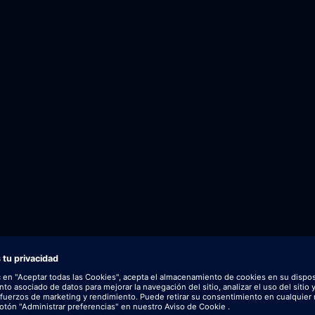
 einholen möchtest.
st.