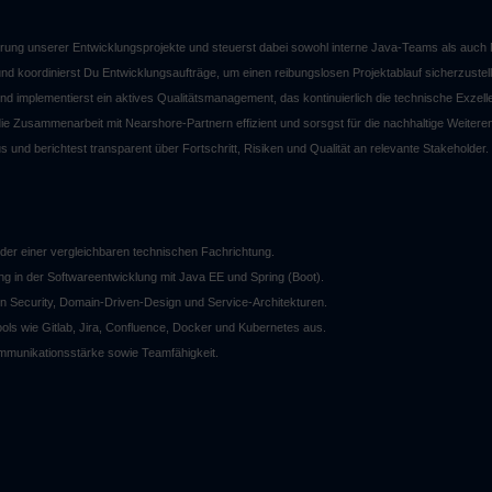
erung unserer Entwicklungsprojekte und steuerst dabei sowohl interne Java-Teams als auch
nd koordinierst Du Entwicklungsaufträge, um einen reibungslosen Projektablauf sicherzustel
d implementierst ein aktives Qualitätsmanagement, das kontinuierlich die technische Exzelle
 die Zusammenarbeit mit Nearshore-Partnern effizient und sorsgst für die nachhaltige Weitere
us und berichtest transparent über Fortschritt, Risiken und Qualität an relevante Stakeholder.
der einer vergleichbaren technischen Fachrichtung.
 in der Softwareentwicklung mit Java EE und Spring (Boot).
on Security, Domain-Driven-Design und Service-Architekturen.
ols wie Gitlab, Jira, Confluence, Docker und Kubernetes aus.
Kommunikationsstärke sowie Teamfähigkeit.