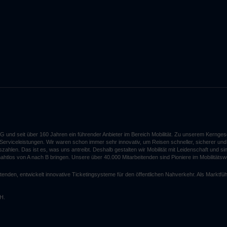
G und seit über 160 Jahren ein führender Anbieter im Bereich Mobilität. Zu unserem Kerng
n Serviceleistungen. Wir waren schon immer sehr innovativ, um Reisen schneller, sicherer 
len. Das ist es, was uns antreibt. Deshalb gestalten wir Mobilität mit Leidenschaft und sin
 nahtlos von A nach B bringen. Unsere über 40.000 Mitarbeitenden sind Pioniere im Mobilitätsw
enden, entwickelt innovative Ticketingsysteme für den öffentlichen Nahverkehr. Als Marktfüh
bH.