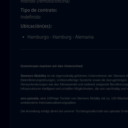
Híbrido (remoto/oficina)
Tipo de contrato
Indefinido
Ubicación(es)
Hamburgo - Hamburg - Alemania
Gemeinsam machen wir den Unterschied
Siemens Mobility
ist ein eigenständig geführtes Unternehmen der Siemens A
Elektrifizierungslösungen, schlüsselfertige Systeme sowie die dazugehörige
Herausforderungen wie den Klimawandel und weltweit steigende Bevölkerungszah
Infrastrukturen intelligent und schaffen Möglichkeiten, die uns nachhaltig und
eos.uptrade,
eine 100%ige Tochter von Siemens Mobility mit ca. 130 Mitarbeit
ambitionierte Internationalisierungspläne.
Die Anstellung erfolgt direkt bei unserer Tochtergesellschaft eos.uptrade Gm