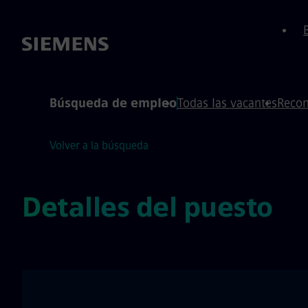
 de página
ontenido
Búsqueda de empleo
Todas las vacantes
Recom
Volver a la búsqueda
Detalles del puesto