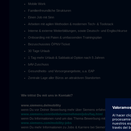
Mobile Work
Familienfreundliche Strukturen
Einen Job mit Sinn
Arbeiten mit agilen Methoden & modernen Tech- & Toolstack
Interne & externe Weiterbildungen, sowie Deutsch- und Englischkurse
Onboarding mit Paten & umfassenden Trainingsplan
Bezuschusstes ÖPNV-Ticket
30 Tage Urlaub
1 Tag mehr Urlaub & Sabbatical Option nach 5 Jahren
bAV-Zuschuss
Gesundheits- und Vorsorgeangebote, u.a. EAP
Zentrale Lage aller Büros an attraktiven Standorten
Wie trittst Du mit uns in Kontakt?
www.siemens.de/mobility
wenn Du vor Deiner Bewerbung mehr über Siemens erfahren möchtest.
www.siemens.com/de/de/unternehmen/jobs/faq.html
wenn Du Informationen rund um das Thema Bewerbung mittels unseres FAQ’s
www.siemens.com/mobility-jobs
wenn Du mehr Informationen zu Jobs & Karriere bei Siemens erhalten möchte