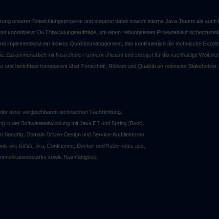
erung unserer Entwicklungsprojekte und steuerst dabei sowohl interne Java-Teams als auch
nd koordinierst Du Entwicklungsaufträge, um einen reibungslosen Projektablauf sicherzustel
d implementierst ein aktives Qualitätsmanagement, das kontinuierlich die technische Exzelle
 die Zusammenarbeit mit Nearshore-Partnern effizient und sorsgst für die nachhaltige Weitere
us und berichtest transparent über Fortschritt, Risiken und Qualität an relevante Stakeholder.
der einer vergleichbaren technischen Fachrichtung.
 in der Softwareentwicklung mit Java EE und Spring (Boot).
on Security, Domain-Driven-Design und Service-Architekturen.
ols wie Gitlab, Jira, Confluence, Docker und Kubernetes aus.
Kommunikationsstärke sowie Teamfähigkeit.