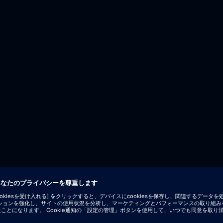
 einholen möchtest.
st.