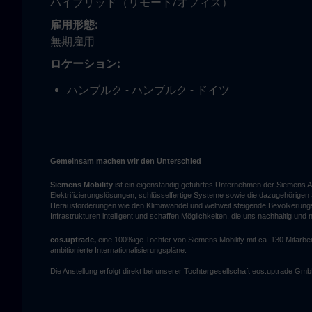
ハイブリッド（リモート/オフィス）
雇用形態
無期雇用
ロケーション
ハンブルク - ハンブルク - ドイツ
Gemeinsam machen wir den Unterschied
Siemens Mobility
ist ein eigenständig geführtes Unternehmen der Siemens A
Elektrifizierungslösungen, schlüsselfertige Systeme sowie die dazugehörige
Herausforderungen wie den Klimawandel und weltweit steigende Bevölkerungszah
Infrastrukturen intelligent und schaffen Möglichkeiten, die uns nachhaltig und
eos.uptrade,
eine 100%ige Tochter von Siemens Mobility mit ca. 130 Mitarbeit
ambitionierte Internationalisierungspläne.
Die Anstellung erfolgt direkt bei unserer Tochtergesellschaft eos.uptrade Gm