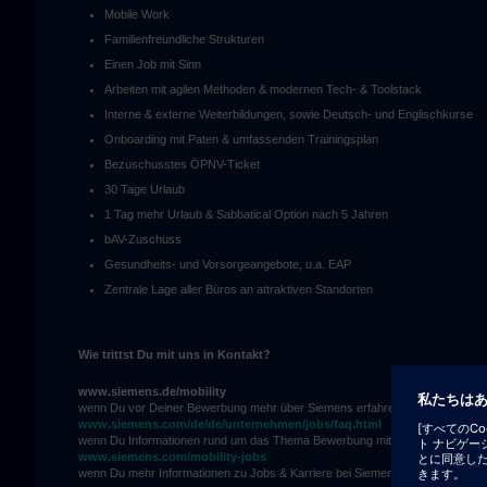
Mobile Work
Familienfreundliche Strukturen
Einen Job mit Sinn
Arbeiten mit agilen Methoden & modernen Tech- & Toolstack
Interne & externe Weiterbildungen, sowie Deutsch- und Englischkurse
Onboarding mit Paten & umfassenden Trainingsplan
Bezuschusstes ÖPNV-Ticket
30 Tage Urlaub
1 Tag mehr Urlaub & Sabbatical Option nach 5 Jahren
bAV-Zuschuss
Gesundheits- und Vorsorgeangebote, u.a. EAP
Zentrale Lage aller Büros an attraktiven Standorten
Wie trittst Du mit uns in Kontakt?
www.siemens.de/mobility
wenn Du vor Deiner Bewerbung mehr über Siemens erfahren möchtest.
www.siemens.com/de/de/unternehmen/jobs/faq.html
wenn Du Informationen rund um das Thema Bewerbung mittels unseres FAQ’s
www.siemens.com/mobility-jobs
wenn Du mehr Informationen zu Jobs & Karriere bei Siemens erhalten möchte