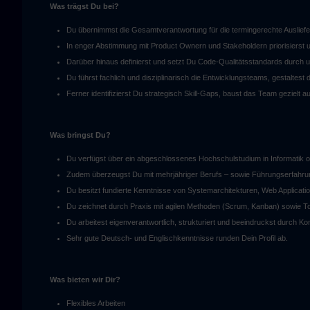
Was trägst Du bei?
Du übernimmst die Gesamtverantwortung für die termingerechte Auslief
In enger Abstimmung mit Product Ownern und Stakeholdern priorisierst u
Darüber hinaus definierst und setzt Du Code-Qualitätsstandards durch un
Du führst fachlich und disziplinarisch die Entwicklungsteams, gestaltest
Ferner identifizierst Du strategisch Skill-Gaps, baust das Team gezielt a
Was bringst Du?
Du verfügst über ein abgeschlossenes Hochschulstudium in Informatik o
Zudem überzeugst Du mit mehrjähriger Berufs – sowie Führungserfahrung
Du besitzt fundierte Kenntnisse von Systemarchitekturen, Web Applicati
Du zeichnet durch Praxis mit agilen Methoden (Scrum, Kanban) sowie To
Du arbeitest eigenverantwortlich, strukturiert und beeindruckst durch 
Sehr gute Deutsch- und Englischkenntnisse runden Dein Profil ab.
Was bieten wir Dir?
Flexibles Arbeiten