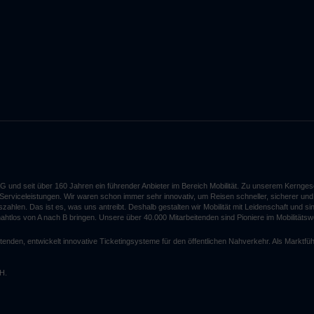
G und seit über 160 Jahren ein führender Anbieter im Bereich Mobilität. Zu unserem Kerng
n Serviceleistungen. Wir waren schon immer sehr innovativ, um Reisen schneller, sicherer 
len. Das ist es, was uns antreibt. Deshalb gestalten wir Mobilität mit Leidenschaft und sin
 nahtlos von A nach B bringen. Unsere über 40.000 Mitarbeitenden sind Pioniere im Mobilitätsw
enden, entwickelt innovative Ticketingsysteme für den öffentlichen Nahverkehr. Als Marktfüh
bH.