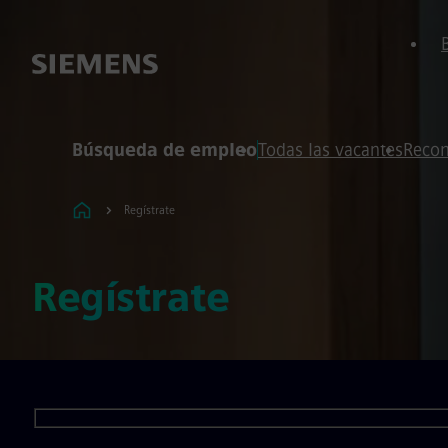
 de página
ontenido
Búsqueda de empleo
Todas las vacantes
Recom
Regístrate
Regístrate