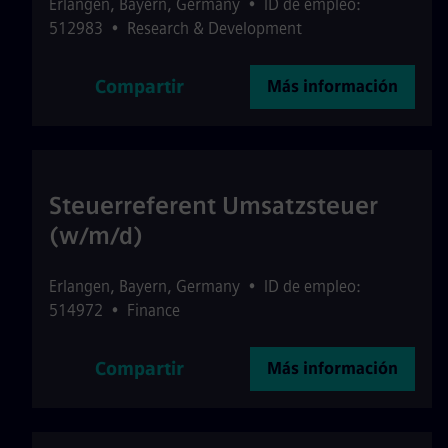
Erlangen
,
Bayern
,
Germany
•
ID de empleo:
512983
•
Research & Development
Compartir
Más información
Steuerreferent Umsatzsteuer
(w/m/d)
Erlangen
,
Bayern
,
Germany
•
ID de empleo:
514972
•
Finance
Compartir
Más información