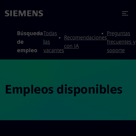
 contenido
 pie de página
Búsqueda
Todas
Preguntas
Recomendaciones
de
las
frecuentes y
con IA
empleo
vacantes
soporte
Empleos disponibles