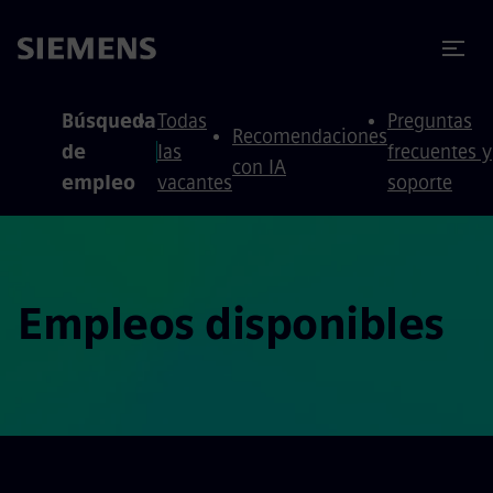
 contenido
 pie de página
Búsqueda
Todas
Preguntas
Recomendaciones
de
las
frecuentes y
con IA
empleo
vacantes
soporte
Empleos disponibles