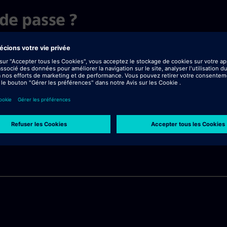
de passe ?
 sur "Continuer".
itialisation.