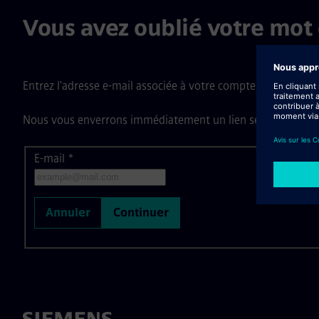
Vous avez oublié votre mot 
Entrez l'adresse e-mail associée à votre compte, puis cliquez
Nous vous enverrons immédiatement un lien sécurisé de réin
E-mail
Réinitialiser le mot de passe par e-mail
*
Annuler
Continuer