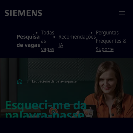
ra conteúdo
ra o rodapé
Todas
Perguntas
Pesquisa
Recomendações
as
Frequentes &
de vagas
IA
vagas
Suporte
Esqueci-me da palavra-passe
Esqueci-me da
palavra-passe