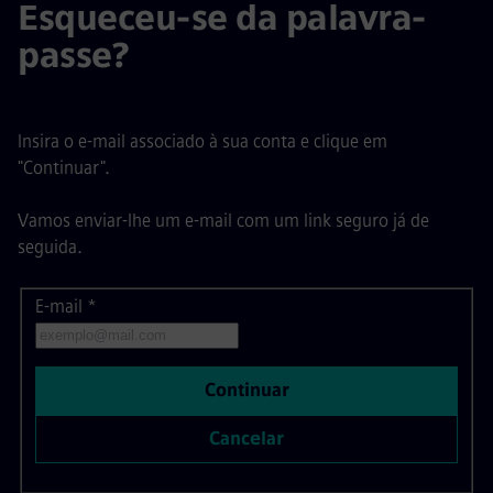
Esqueceu-se da palavra-
passe?
Insira o e-mail associado à sua conta e clique em
"Continuar".
Vamos enviar-lhe um e-mail com um link seguro já de
seguida.
E-mail
Redefinir palavra-passe com o seu e-mail
*
Continuar
Cancelar