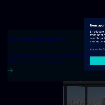
À propos de Siemens
Notre technologie accélère la transformation de nos cli
solutions de transport durables.