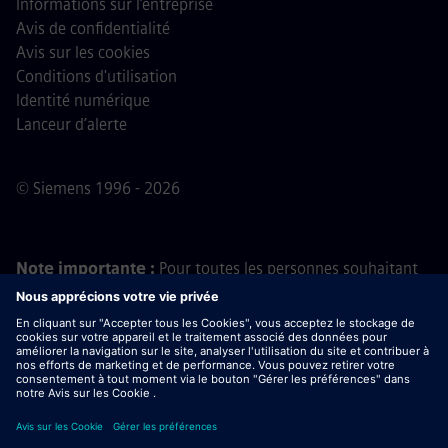
Informations sur l’entreprise
Avis de confidentialité
Avis sur les cookies
Conditions d'utilisation
Identité numérique
Lanceur d’alerte
© Siemens 1996 - 2026
Note importante :
Pour toutes les personnes souhaitant
nous rejoindre, veuillez noter que Siemens ne demande
aucun frais avant, pendant ou après le processus de
candidature. Nous ne demandons pas non plus de
coordonnées bancaires ou d'informations financières
personnelles en échange d'une promesse d'embauche. De
même, ne téléchargez pas de documents contenus dans
des e-mails semblant provenir d’un recruteur Siemens, sauf