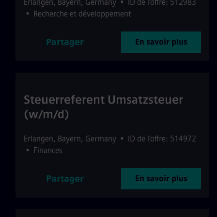
Erlangen
,
Bayern
,
Germany
•
ID de l’offre: 512983
•
Recherche et développement
Partager
En savoir plus
Steuerreferent Umsatzsteuer
(w/m/d)
Erlangen
,
Bayern
,
Germany
•
ID de l’offre: 514972
•
Finances
Partager
En savoir plus