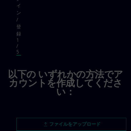
Frankfurt
イ
ン
/
登
録
1
/
5
ログイン / 登録, step 1 of 5
以下の いずれかの方法でア
カウントを作成してくださ
い：
履歴書ファイルをアップロード
ファイルをアップロード