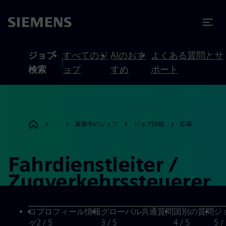
テンツへスキップ
ターへスキップ
ジョブ
すべてのジ
AIのおす
よくある質問とサ
検索
ョブ
すめ
ポート
...
募集中のジョブ
ジョブ詳細
応募
Fahrdienstleiter /
Zugverkehrssteuerer
(w/m/d) Sky Line-
Bahn Flughafen
ロ
プロフィール情報
グローバル共通質問
国別の質問
ジ
2
/ 5
3
/ 5
4
/ 5
5
/
グ