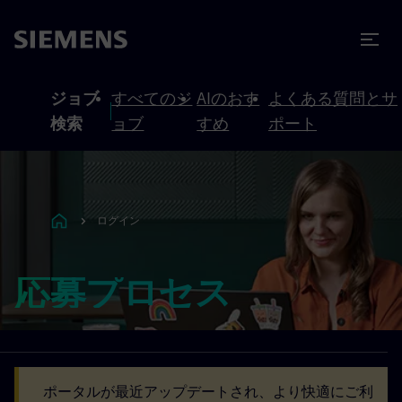
テンツへスキップ
ターへスキップ
ジョブ
すべてのジ
AIのおす
よくある質問とサ
検索
ョブ
すめ
ポート
ログイン
応募プロセス
ポータルが最近アップデートされ、より快適にご利