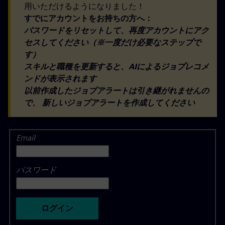
用いただけるようになりました！
すでにアカウントをお持ちの方へ：
パスワードをリセットして、再度アカウントにアク
セスしてください（※一度だけ必要なステップで
す）
スキルと職種を更新すると、AIによるジョプレコメ
ンドが表示されます
以前作成したジョブアラートは引き継がれませんの
で、 新しいジョブアラートを作成してください
Email
ログイン
パスワード
ログイン